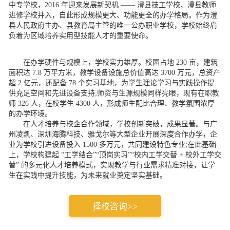
中专学校，2016 年迎来发展新契机 —— 澧县技工学校、澧县教师
进修学校并入，自此形成规模更大、功能更全的办学格局。作为澧
县人民政府主办、县教育局主管的唯一公办职业学校，学校始终肩
负着为区域培养实用型技能人才的重要使命。​
在办学硬件与规模上，学校实力雄厚。校园占地 230 亩，建筑
面积达 7.8 万平方米，教学设备设施总价值高达 3700 万元，总资产
超 2 亿元，还配备 78 个实习基地，为学生理论学习与实践操作提
供充足空间和先进设备支持;师资与生源规模同样亮眼，现有在职教
师 326 人，在校学生 4300 人，形成师生配比合理、教学氛围浓厚
的办学环境。​
在人才培养与校企合作领域，学校创新突破，成果显著。与广
州凌凯、深圳海腾科技、雅戈尔等大型企业开展深度合作办学，企
业为学校引进设备投入 1500 多万元，共同建设特色专业;在此基础
上，学校构建起 “工学结合”“顶岗实习”“校内工学交替 + 校外工学交
替” 的多元化人才培养模式，实现教学与行业需求精准对接，让学
生在实践中提升技能，为未来就业奠定坚实基础。​
择校咨询>>