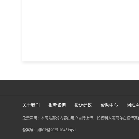
关于我们
报考咨询
投诉建议
帮助中心
网站
免责声明：本网站部分内容由用户自行上传，如权利人发现存在误传其
备案号：
湘ICP备2025108451号-1