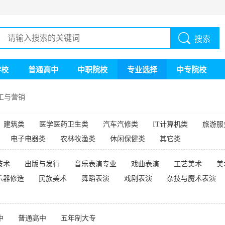
搜索
学校
普通高中
中职院校
专业选择
中专院校
工与营销
建筑类
医学医药卫生类
汽车汽修类
IT计算机类
旅游服
电子电器类
农林牧渔类
休闲保健类
其它类
技术
出版与发行
音乐表演专业
戏曲表演
工艺美术
美
乐器修造
民族美术
舞蹈表演
戏剧表演
杂技与魔术表演
中
普通高中
五年制大专