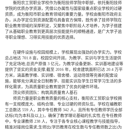
衡阳农工贸职业学校作为衡阳技师学院中职部，依托衡阳技师
学院的优质办学资源，凭借公办属性与国家级重点职业学校的过硬
资质，成为衡阳市职业教育领域的重要力量。学校由衡阳市政府主
办，从办学定位到资源配置均具备官方保障，既传承了技师学院在
职业教育领域的深厚积淀，又聚焦中职阶段人才培养，为学子搭建
了从基础职业教育到更高层次技能提升的顺畅通道，是广大学子追
寻职业理想、习得实用技能的优质选择。​
在硬件设施与校园规模上，学校展现出强劲的办学实力。学校
总占地达 701.8 亩，校园空间开阔，为教学、实训与学生生活提供
了充足场地;总资产原值 3 亿元，为教学设备更新、实训基地建设等
提供了坚实的资金支撑;截至 2016 年，校舍建筑面积已达 20.4 万平
方米，涵盖教学楼、实训楼、宿舍楼、运动场馆等完善的配套设
施，能够充分满足全日制教学、技能实训及学生日常学习生活的多
样化需求，为高质量职业教育提供了优良的硬件环境。​
顶尖师资团队：构筑高质量育人基石​
师资力量是职业教育质量的核心支柱，衡阳农工贸职业学校拥
有一支规模庞大、结构合理、专业过硬的师资队伍。学校在编教职
工总数达 559 人，其中专任教师 342 人，且所有专任教师学历全部
达标(均为本科及以上)，确保了教学理论基础的扎实性;在专任教师
中，专业课教师 238 人，专注于各专业核心课程教学与技能指导，
精准对接岗位需求;生师比(学历教育在校生数与专任教师数之比)为