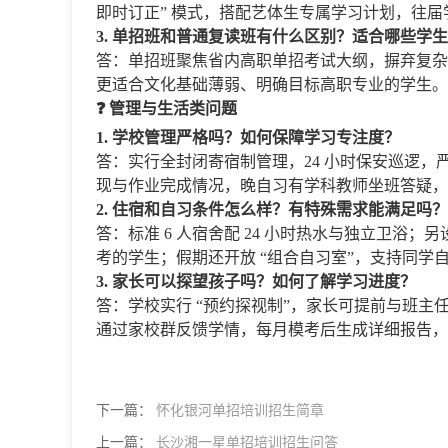
即时订正” 模式，搭配艺体生专属学习计划，往届
3. 单招班和普通复读班有什么区别？适合哪些学
答：单招班聚焦省内高职单招考试大纲，摒弃复杂
更适合文化基础薄弱、明确目标高职专业的学生。
❓ 管理与生活类问题
1. 学校管理严格吗？如何保障学习专注度？
答：实行全封闭寄宿制管理，24 小时保安巡逻
现与作业完成情况，晚自习有学科教师坐班答疑，
2. 住宿和自习条件怎么样？有特殊需求能满足吗？
答：标准 6 人宿舍配 24 小时热水与独立卫浴；
考的学生；假期还开放 “组合自习室”，支持同学
3. 家长可以探望孩子吗？如何了解学习进度？
答：学校实行 “预约探视制”，家长可提前与班
通过家校群反馈学情，每月模考后生成详细报告，
下一篇：
怀化银河单招培训招生简章
上一篇：
长沙湘一星单招培训招生问答