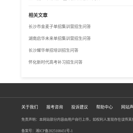
相关文章
长沙市金麦子单招集训营招生问答
湖南启华未来单招集训营招生问答
长沙耀华单招培训招生问答
怀化新时代高考补习招生问答
关于我们
报考咨询
投诉建议
帮助中心
网站
免责声明：本网站部分内容由用户自行上传，如权利人发现存在误传其
备案号：
湘ICP备2025108451号-1